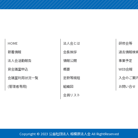
HOME
法人会とは
研修会等
新着情報
会長挨拶
過去情報検
法人会活動報告
情報公開
事業予定
貸会議室申込
概要
WEB会報
会議室利用状況一覧
定款等規程
入会のご案
(管理者専用)
組織図
お問い合せ
会員リスト
Copyright © 2023 公益社団法人 相模原法人会 All RightReserved